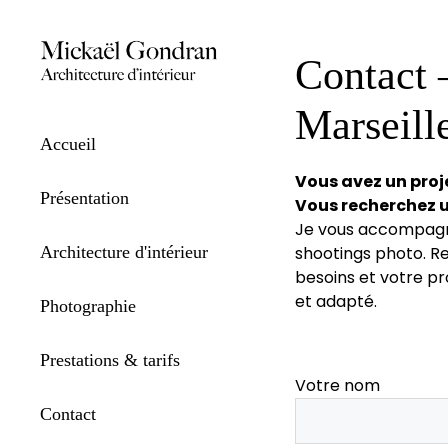
Aller
au
contenu
Contact 
Marseill
Accueil
Vous avez un proj
Présentation
Vous recherchez u
Je vous accompagne
shootings photo. R
Architecture d'intérieur
besoins et votre pr
et adapté.
Photographie
Prestations & tarifs
Votre nom
Contact